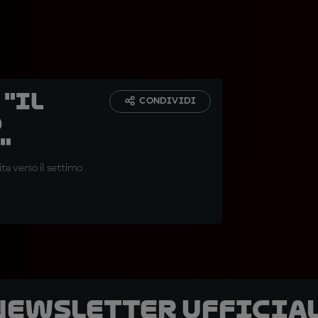
 "Il
CONDIVIDI
o
"
ita verso il settimo
 newsletter ufficial