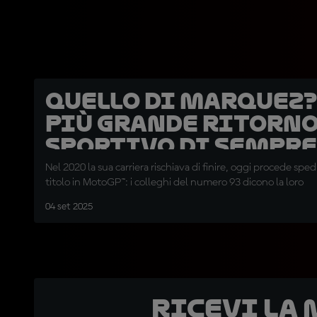
Quello di Marquez?
più grande ritorn
sportivo di sempre
Nel 2020 la sua carriera rischiava di finire, oggi procede sped
titolo in MotoGP™: i colleghi del numero 93 dicono la loro
04 set 2025
Ricevi la