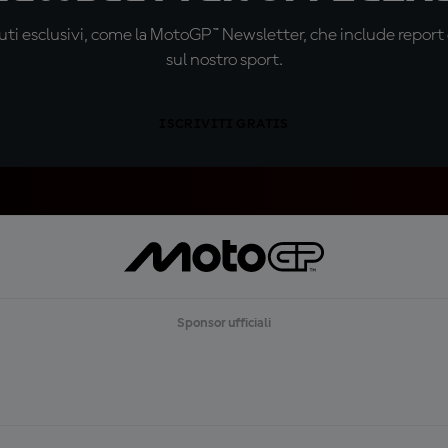
ti esclusivi, come la MotoGP™ Newsletter, che include report de
sul nostro sport.
ISCRIVITI GRATIS
Sponsor ufficiali