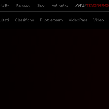
itality
Packages
Shop
Authentics
ultati
Classifiche
Piloti e team
VideoPass
Video