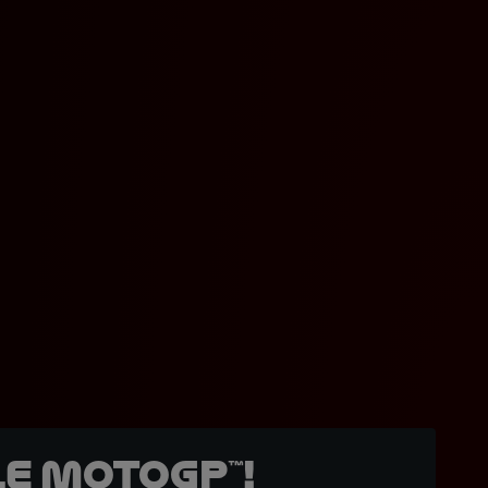
e MotoGP™!