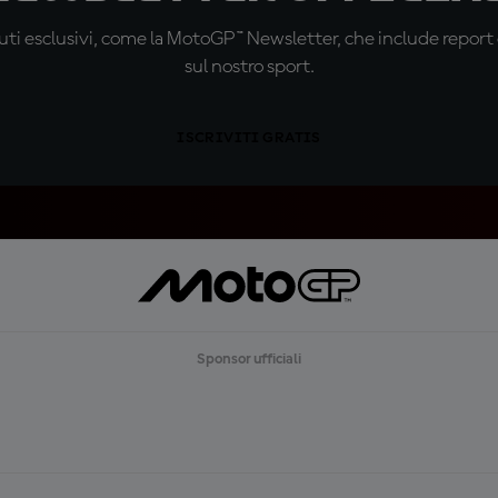
ti esclusivi, come la MotoGP™ Newsletter, che include report de
sul nostro sport.
ISCRIVITI GRATIS
Sponsor ufficiali