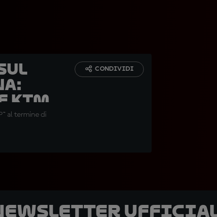
sul
CONDIVIDI
na:
le KTM
™ al termine di
 newsletter ufficial