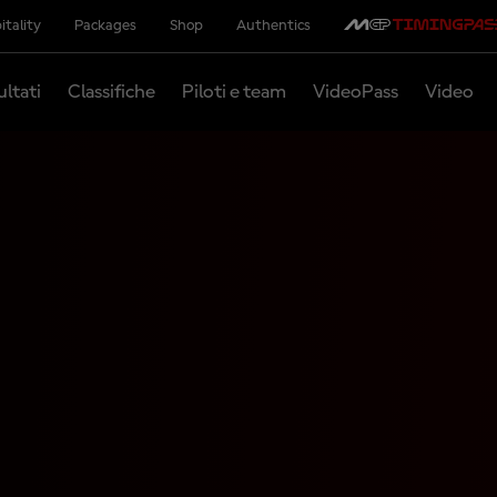
itality
Packages
Shop
Authentics
ultati
Classifiche
Piloti e team
VideoPass
Video