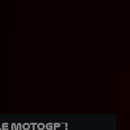
e MotoGP™!