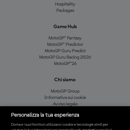
Hospitality
Packages
Game Hub
MotoGP™ Fantasy
MotoGP™ Predictor
MotoGP Guru Predict
MotoGP Guru Racing 25/26
MotoGP™26
Chi siamo
MotoGP Group
Informativa sui cookie
Avviso legale
Informativa sulla privacy
Personalizza la tua esperienza
Condizioni di acquisto
Dorna e i suoi fornitori utilizzano i cookie e tecnologie simili per