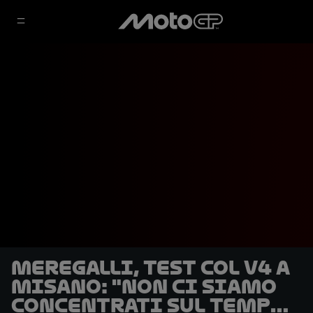
Meregalli, test col V4 a
Misano: "Non ci siamo
concentrati sul tempo