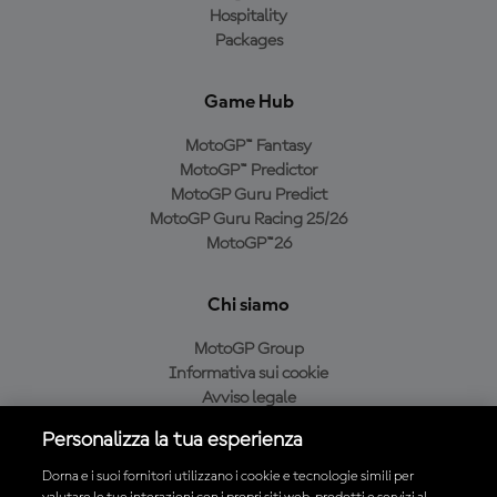
Hospitality
Packages
Game Hub
MotoGP™ Fantasy
MotoGP™ Predictor
MotoGP Guru Predict
MotoGP Guru Racing 25/26
MotoGP™26
Chi siamo
MotoGP Group
Informativa sui cookie
Avviso legale
Informativa sulla privacy
Personalizza la tua esperienza
Condizioni di acquisto
Dorna e i suoi fornitori utilizzano i cookie e tecnologie simili per