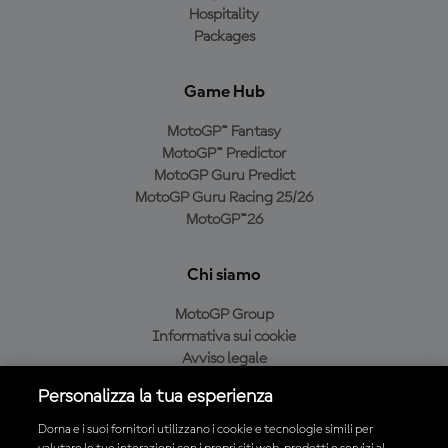
Hospitality
Packages
Game Hub
MotoGP™ Fantasy
MotoGP™ Predictor
MotoGP Guru Predict
MotoGP Guru Racing 25/26
MotoGP™26
Chi siamo
MotoGP Group
Informativa sui cookie
Avviso legale
Informativa sulla privacy
Personalizza la tua esperienza
Condizioni di acquisto
Dorna e i suoi fornitori utilizzano i cookie e tecnologie simili per