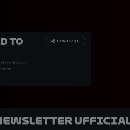
d to
CONDIVIDI
 che definisce
razioni
 newsletter ufficial