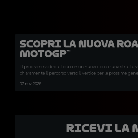
Scopri la nuova Roa
MotoGP™
Il programma debutterà con un nuovo look e una struttura
chiaramente il percorso verso il vertice per le prossime gene
07 nov 2025
Ricevi la