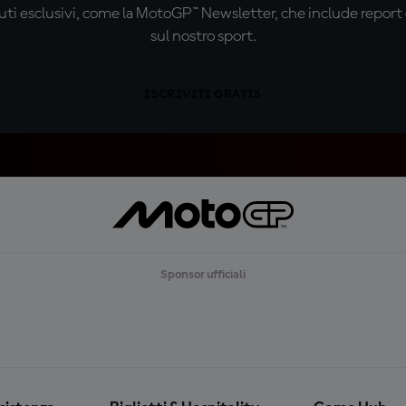
ti esclusivi, come la MotoGP™ Newsletter, che include report de
sul nostro sport.
ISCRIVITI GRATIS
Sponsor ufficiali