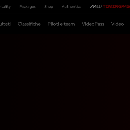
itality
Packages
Shop
Authentics
ultati
Classifiche
Piloti e team
VideoPass
Video