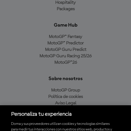
Hospitality
Packages
Game Hub
MotoGP™ Fantasy
MotoGP™ Predictor
MotoGP Guru Predict
MotoGP Guru Racing 25/26
MotoGP™26
Sobre nosotros
MotoGP Group
Política de cookies
Aviso Legal
Política de privacidad
Personaliza tu experiencia
Política de compra
Dorna y sus proveedores utilizan cookies y tecnologías similares
para medir tus interacciones con nuestros sitios web, productos y