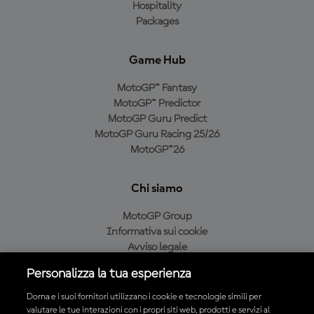
Hospitality
Packages
Game Hub
MotoGP™ Fantasy
MotoGP™ Predictor
MotoGP Guru Predict
MotoGP Guru Racing 25/26
MotoGP™26
Chi siamo
MotoGP Group
Informativa sui cookie
Avviso legale
Informativa sulla privacy
Personalizza la tua esperienza
Condizioni di acquisto
Dorna e i suoi fornitori utilizzano i cookie e tecnologie simili per
valutare le tue interazioni con i propri siti web, prodotti e servizi al