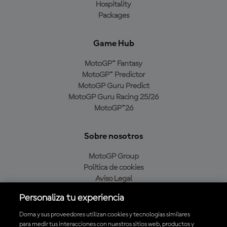
Hospitality
Packages
Game Hub
MotoGP™ Fantasy
MotoGP™ Predictor
MotoGP Guru Predict
MotoGP Guru Racing 25/26
MotoGP™26
Sobre nosotros
MotoGP Group
Política de cookies
Aviso Legal
Política de privacidad
Personaliza tu experiencia
Política de compra
Dorna y sus proveedores utilizan cookies y tecnologías similares
para medir tus interacciones con nuestros sitios web, productos y