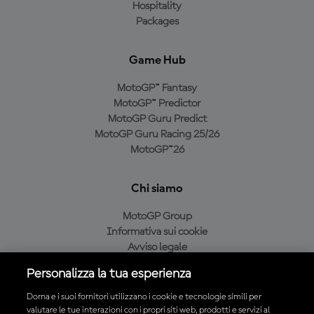
Hospitality
Packages
Game Hub
MotoGP™ Fantasy
MotoGP™ Predictor
MotoGP Guru Predict
MotoGP Guru Racing 25/26
MotoGP™26
Chi siamo
MotoGP Group
Informativa sui cookie
Avviso legale
Informativa sulla privacy
Personalizza la tua esperienza
Condizioni di acquisto
Dorna e i suoi fornitori utilizzano i cookie e tecnologie simili per
valutare le tue interazioni con i propri siti web, prodotti e servizi al