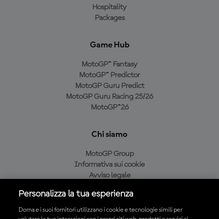
Hospitality
Packages
Game Hub
MotoGP™ Fantasy
MotoGP™ Predictor
MotoGP Guru Predict
MotoGP Guru Racing 25/26
MotoGP™26
Chi siamo
MotoGP Group
Informativa sui cookie
Avviso legale
Informativa sulla privacy
Personalizza la tua esperienza
Condizioni di acquisto
Dorna e i suoi fornitori utilizzano i cookie e tecnologie simili per