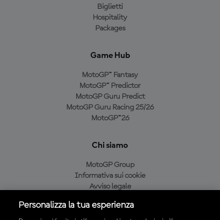
Biglietti
Hospitality
Packages
Game Hub
MotoGP™ Fantasy
MotoGP™ Predictor
MotoGP Guru Predict
MotoGP Guru Racing 25/26
MotoGP™26
Chi siamo
MotoGP Group
Informativa sui cookie
Avviso legale
Informativa sulla privacy
Personalizza la tua esperienza
Condizioni di acquisto