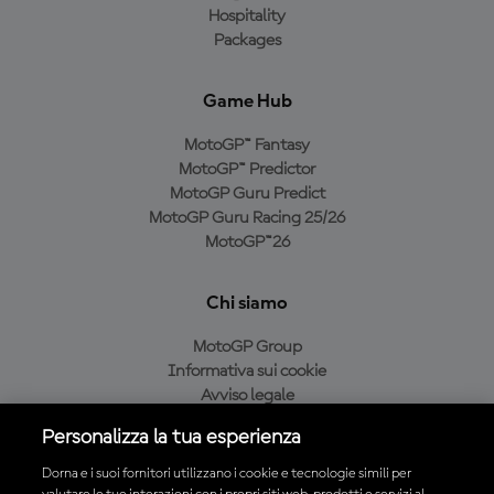
Hospitality
Packages
Game Hub
MotoGP™ Fantasy
MotoGP™ Predictor
MotoGP Guru Predict
MotoGP Guru Racing 25/26
MotoGP™26
Chi siamo
MotoGP Group
Informativa sui cookie
Avviso legale
Informativa sulla privacy
Personalizza la tua esperienza
Condizioni di acquisto
Dorna e i suoi fornitori utilizzano i cookie e tecnologie simili per