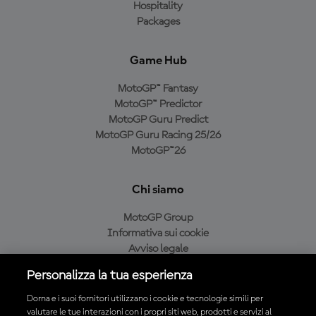
Hospitality
Packages
Game Hub
MotoGP™ Fantasy
MotoGP™ Predictor
MotoGP Guru Predict
MotoGP Guru Racing 25/26
MotoGP™26
Chi siamo
MotoGP Group
Informativa sui cookie
Avviso legale
Informativa sulla privacy
Personalizza la tua esperienza
Condizioni di acquisto
Dorna e i suoi fornitori utilizzano i cookie e tecnologie simili per
valutare le tue interazioni con i propri siti web, prodotti e servizi al