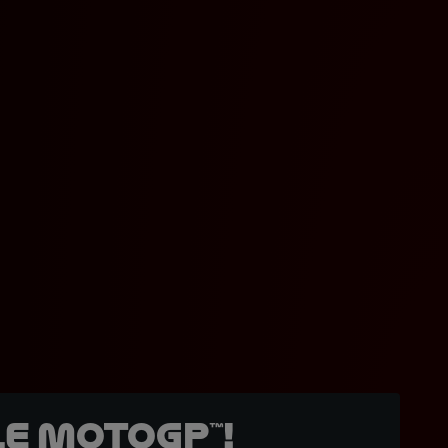
e MotoGP™!