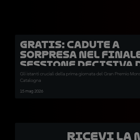
GRATIS: cadute a
sorpresa nel finale
sessione decisiva 
venerdì di Barcell
Gli istanti cruciali della prima giornata del Gran Premio Mo
Catalogna
15 mag 2026
Ricevi la