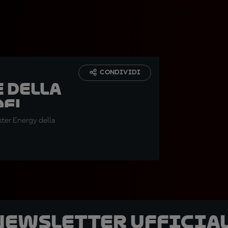
CONDIVIDI
 della
del
ona
nster Energy della
 newsletter ufficial