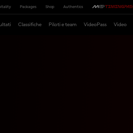
itality
Packages
Shop
Authentics
ultati
Classifiche
Piloti e team
VideoPass
Video