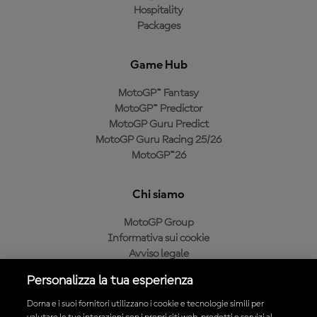
Hospitality
Packages
Game Hub
MotoGP™ Fantasy
MotoGP™ Predictor
MotoGP Guru Predict
MotoGP Guru Racing 25/26
MotoGP™26
Chi siamo
MotoGP Group
Informativa sui cookie
Avviso legale
Informativa sulla privacy
Personalizza la tua esperienza
Condizioni di acquisto
Dorna e i suoi fornitori utilizzano i cookie e tecnologie simili per