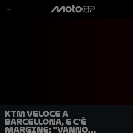
KTM veloce a
Barcellona, e c'è
margine: "Vanno