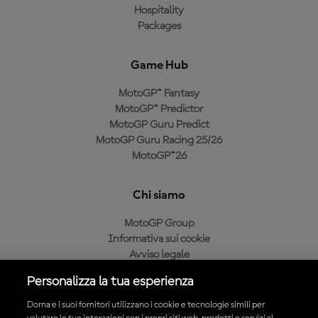
Hospitality
Packages
Game Hub
MotoGP™ Fantasy
MotoGP™ Predictor
MotoGP Guru Predict
MotoGP Guru Racing 25/26
MotoGP™26
Chi siamo
MotoGP Group
Informativa sui cookie
Avviso legale
Informativa sulla privacy
Personalizza la tua esperienza
Condizioni di acquisto
Dorna e i suoi fornitori utilizzano i cookie e tecnologie simili per