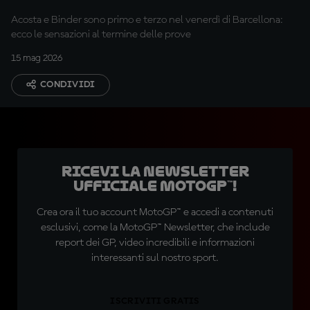
migliorate tante cose"
Acosta e Binder sono primo e terzo nel venerdì di Barcellona:
ecco le sensazioni al termine delle prove
15 mag 2026
CONDIVIDI
Ricevi la newsletter
ufficiale MotoGP™!
Crea ora il tuo account MotoGP™ e accedi a contenuti
esclusivi, come la MotoGP™ Newsletter, che include
report dei GP, video incredibili e informazioni
interessanti sul nostro sport.
ISCRIVITI GRATIS