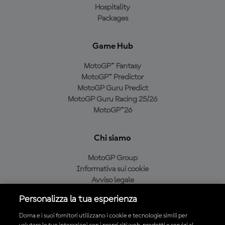
Hospitality
Packages
Game Hub
MotoGP™ Fantasy
MotoGP™ Predictor
MotoGP Guru Predict
MotoGP Guru Racing 25/26
MotoGP™26
Chi siamo
MotoGP Group
Informativa sui cookie
Avviso legale
Informativa sulla privacy
Personalizza la tua esperienza
Condizioni di acquisto
Dorna e i suoi fornitori utilizzano i cookie e tecnologie simili per