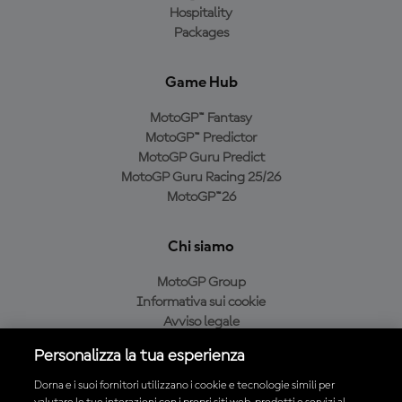
Hospitality
Packages
Game Hub
MotoGP™ Fantasy
MotoGP™ Predictor
MotoGP Guru Predict
MotoGP Guru Racing 25/26
MotoGP™26
Chi siamo
MotoGP Group
Informativa sui cookie
Avviso legale
Informativa sulla privacy
Personalizza la tua esperienza
Condizioni di acquisto
Dorna e i suoi fornitori utilizzano i cookie e tecnologie simili per