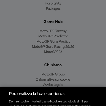
Hospitality
Packages
Game Hub
MotoGP™ Fantasy
MotoGP™ Predictor
MotoGP Guru Predict
MotoGP Guru Racing 25/26
MotoGP™26
Chi siamo
MotoGP Group
Informativa sui cookie
Avviso legale
Informativa sulla privacy
Personalizza la tua esperienza
Condizioni di acquisto
Dorna e i suoi fornitori utilizzano i cookie e tecnologie simili per