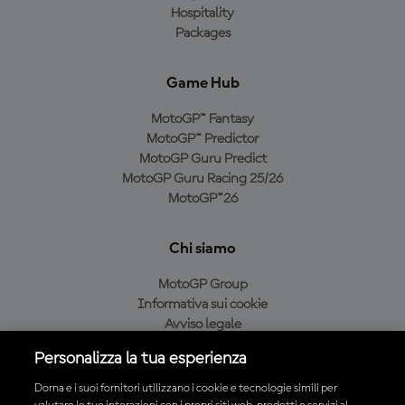
Hospitality
Packages
Game Hub
MotoGP™ Fantasy
MotoGP™ Predictor
MotoGP Guru Predict
MotoGP Guru Racing 25/26
MotoGP™26
Chi siamo
MotoGP Group
Informativa sui cookie
Avviso legale
Informativa sulla privacy
Personalizza la tua esperienza
Condizioni di acquisto
Dorna e i suoi fornitori utilizzano i cookie e tecnologie simili per