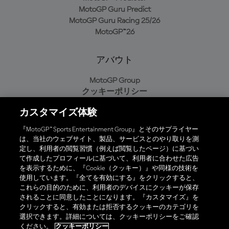
MotoGP Guru Predict
MotoGP Guru Racing 25/26
MotoGP™26
アバウト
MotoGP Group
クッキーポリシー
利用規約
カスタマイズ体験
プライバシーポリシー
購入ポリシー
『MotoGP™ Sports Entertainment Group』とそのサプライヤー
は、当社のウェブサイト、製品、サービスとのやり取りを測
定し、利用者の閲覧習慣（例えば閲覧したページ）に基づい
て作成したプロフィールに基づいて、利用者に合わせた広告
オフィシャルアプリ
を表示するために、『Cookie（クッキー）』や同様の技術を
使用しています。『全てを有効にする』をクリックすると、
これらの目的のために、利用者のデバイスにクッキーが保存
されることに同意したことになります。『カスタマイズ』を
クリックすると、有効または拒否するクッキーのカテゴリを
選択できます。詳細については、クッキーポリシーをご確認
© 2026 MotoGP Sports Entertainment Group. 全著作権所有。全ての
ください。
クッキーポリシー