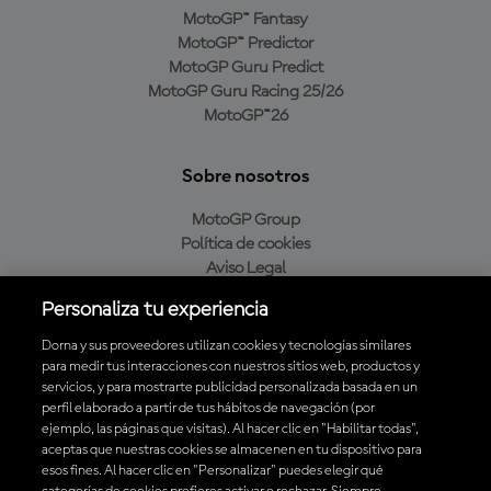
MotoGP™ Fantasy
MotoGP™ Predictor
MotoGP Guru Predict
MotoGP Guru Racing 25/26
MotoGP™26
Sobre nosotros
MotoGP Group
Política de cookies
Aviso Legal
Política de privacidad
Personaliza tu experiencia
Política de compra
Dorna y sus proveedores utilizan cookies y tecnologías similares
para medir tus interacciones con nuestros sitios web, productos y
servicios, y para mostrarte publicidad personalizada basada en un
Descarga la aplicación oficial de MotoGP™
perfil elaborado a partir de tus hábitos de navegación (por
ejemplo, las páginas que visitas). Al hacer clic en "Habilitar todas",
aceptas que nuestras cookies se almacenen en tu dispositivo para
esos fines. Al hacer clic en "Personalizar" puedes elegir qué