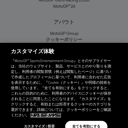
MotoGP Guru Racing 25/26
MotoGP™26
アバウト
MotoGP Group
クッキーポリシー
利用規約
カスタマイズ体験
プライバシーポリシー
購入ポリシー
『MotoGP™ Sports Entertainment Group』とそのサプライヤー
は、当社のウェブサイト、製品、サービスとのやり取りを測
定し、利用者の閲覧習慣（例えば閲覧したページ）に基づい
て作成したプロフィールに基づいて、利用者に合わせた広告
オフィシャルアプリ
を表示するために、『Cookie（クッキー）』や同様の技術を
使用しています。『全てを有効にする』をクリックすると、
これらの目的のために、利用者のデバイスにクッキーが保存
されることに同意したことになります。『カスタマイズ』を
クリックすると、有効または拒否するクッキーのカテゴリを
選択できます。詳細については、クッキーポリシーをご確認
© 2026 MotoGP Sports Entertainment Group. 全著作権所有。全ての
ください。
クッキーポリシー
商標はそれぞれの所有者に帰属。
カスタマイズ / 拒否
全てを有効にする