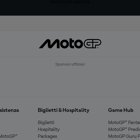
ISCRIVITI GRATIS
Sponsor ufficiali
ssistenza
Biglietti & Hospitality
Game Hub
Biglietti
MotoGP™ Fanta
Hospitality
MotoGP™ Predic
a MotoGP™
Packages
MotoGP Guru P