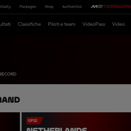
itality
Packages
Shop
Authentics
ultati
Classifiche
Piloti e team
VideoPass
Video
RECORD
mand
GP10
NETHERLANDS