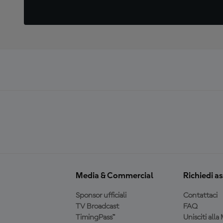
Media & Commercial
Richiedi a
Sponsor ufficiali
Contattaci
TV Broadcast
FAQ
TimingPass™
Unisciti all