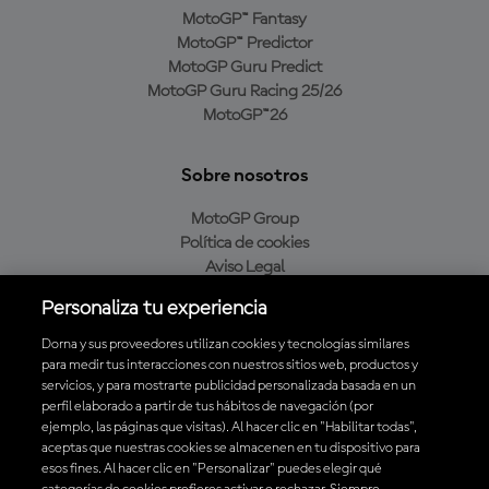
MotoGP™ Fantasy
MotoGP™ Predictor
MotoGP Guru Predict
MotoGP Guru Racing 25/26
MotoGP™26
Sobre nosotros
MotoGP Group
Política de cookies
Aviso Legal
Política de privacidad
Personaliza tu experiencia
Política de compra
Dorna y sus proveedores utilizan cookies y tecnologías similares
para medir tus interacciones con nuestros sitios web, productos y
servicios, y para mostrarte publicidad personalizada basada en un
Descarga la aplicación oficial de MotoGP™
perfil elaborado a partir de tus hábitos de navegación (por
ejemplo, las páginas que visitas). Al hacer clic en "Habilitar todas",
aceptas que nuestras cookies se almacenen en tu dispositivo para
esos fines. Al hacer clic en "Personalizar" puedes elegir qué