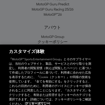
MotoGP Guru Predict
MotoGP Guru Racing 25/26
MotoGP™26
アバウト
MotoGP Group
クッキーポリシー
利用規約
カスタマイズ体験
プライバシーポリシー
購入ポリシー
『MotoGP™ Sports Entertainment Group』とそのサプライヤー
は、当社のウェブサイト、製品、サービスとのやり取りを測
定し、利用者の閲覧習慣（例えば閲覧したページ）に基づい
て作成したプロフィールに基づいて、利用者に合わせた広告
オフィシャルアプリ
を表示するために、『Cookie（クッキー）』や同様の技術を
使用しています。『全てを有効にする』をクリックすると、
これらの目的のために、利用者のデバイスにクッキーが保存
されることに同意したことになります。『カスタマイズ』を
クリックすると、有効または拒否するクッキーのカテゴリを
選択できます。詳細については、クッキーポリシーをご確認
© 2026 MotoGP Sports Entertainment Group. 全著作権所有。全ての
ください。
クッキーポリシー