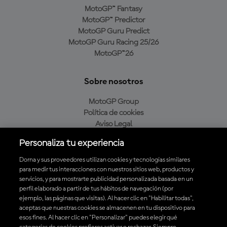
MotoGP™ Fantasy
MotoGP™ Predictor
MotoGP Guru Predict
MotoGP Guru Racing 25/26
MotoGP™26
Sobre nosotros
MotoGP Group
Política de cookies
Aviso Legal
Política de privacidad
Personaliza tu experiencia
Política de compra
Dorna y sus proveedores utilizan cookies y tecnologías similares
para medir tus interacciones con nuestros sitios web, productos y
servicios, y para mostrarte publicidad personalizada basada en un
Descarga la aplicación oficial de MotoGP™
perfil elaborado a partir de tus hábitos de navegación (por
ejemplo, las páginas que visitas). Al hacer clic en "Habilitar todas",
aceptas que nuestras cookies se almacenen en tu dispositivo para
esos fines. Al hacer clic en "Personalizar" puedes elegir qué