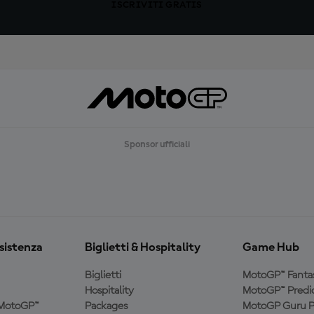
ISCRIVITI GRATIS
Sponsor ufficiali
ssistenza
Biglietti & Hospitality
Game Hub
Biglietti
MotoGP™ Fanta
Hospitality
MotoGP™ Predic
a MotoGP™
Packages
MotoGP Guru P