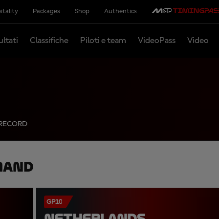
itality
Packages
Shop
Authentics
ultati
Classifiche
Piloti e team
VideoPass
Video
RECORD
mand
GP10
NETHERLANDS