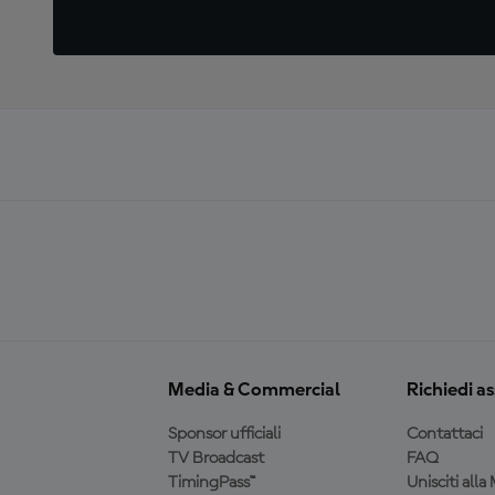
Media & Commercial
Richiedi a
Sponsor ufficiali
Contattaci
TV Broadcast
FAQ
TimingPass™
Unisciti all