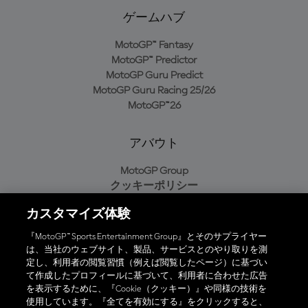
ゲームハブ
MotoGP™ Fantasy
MotoGP™ Predictor
MotoGP Guru Predict
MotoGP Guru Racing 25/26
MotoGP™26
アバウト
MotoGP Group
クッキーポリシー
利用規約
カスタマイズ体験
プライバシーポリシー
購入ポリシー
『MotoGP™ Sports Entertainment Group』とそのサプライヤー
は、当社のウェブサイト、製品、サービスとのやり取りを測
定し、利用者の閲覧習慣（例えば閲覧したページ）に基づい
て作成したプロフィールに基づいて、利用者に合わせた広告
オフィシャルアプリ
を表示するために、『Cookie（クッキー）』や同様の技術を
使用しています。『全てを有効にする』をクリックすると、