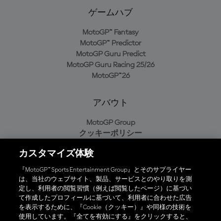
ゲームハブ
MotoGP™ Fantasy
MotoGP™ Predictor
MotoGP Guru Predict
MotoGP Guru Racing 25/26
MotoGP™26
アバウト
MotoGP Group
クッキーポリシー
利用規約
カスタマイズ体験
プライバシーポリシー
購入ポリシー
『MotoGP™ Sports Entertainment Group』とそのサプライヤー
は、当社のウェブサイト、製品、サービスとのやり取りを測
定し、利用者の閲覧習慣（例えば閲覧したページ）に基づい
て作成したプロフィールに基づいて、利用者に合わせた広告
オフィシャルアプリ
を表示するために、『Cookie（クッキー）』や同様の技術を
使用しています。『全てを有効にする』をクリックすると、