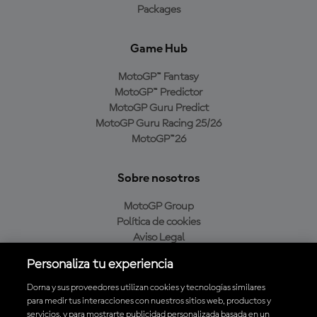
Packages
Game Hub
MotoGP™ Fantasy
MotoGP™ Predictor
MotoGP Guru Predict
MotoGP Guru Racing 25/26
MotoGP™26
Sobre nosotros
MotoGP Group
Política de cookies
Aviso Legal
Política de privacidad
Personaliza tu experiencia
Política de compra
Dorna y sus proveedores utilizan cookies y tecnologías similares
para medir tus interacciones con nuestros sitios web, productos y
servicios, y para mostrarte publicidad personalizada basada en un