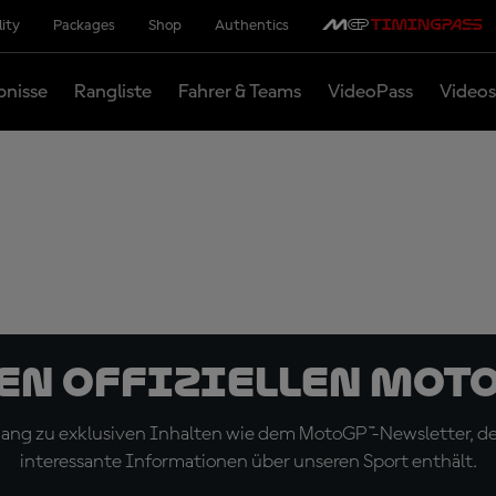
lity
Packages
Shop
Authentics
bnisse
Rangliste
Fahrer & Teams
VideoPass
Videos
den offiziellen Mot
ugang zu exklusiven Inhalten wie dem MotoGP™-Newsletter, d
interessante Informationen über unseren Sport enthält.