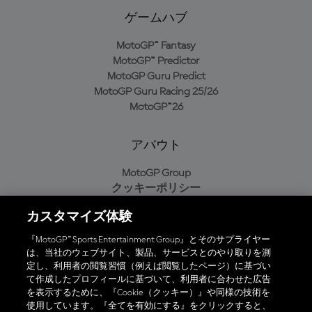
ゲームハブ
MotoGP™ Fantasy
MotoGP™ Predictor
MotoGP Guru Predict
MotoGP Guru Racing 25/26
MotoGP™26
アバウト
MotoGP Group
クッキーポリシー
利用規約
カスタマイズ体験
プライバシーポリシー
購入ポリシー
『MotoGP™ Sports Entertainment Group』とそのサプライヤー
は、当社のウェブサイト、製品、サービスとのやり取りを測
定し、利用者の閲覧習慣（例えば閲覧したページ）に基づい
て作成したプロフィールに基づいて、利用者に合わせた広告
オフィシャルアプリ
を表示するために、『Cookie（クッキー）』や同様の技術を
使用しています。『全てを有効にする』をクリックすると、