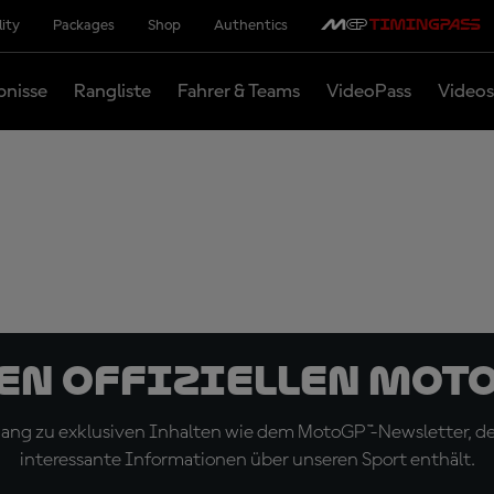
lity
Packages
Shop
Authentics
bnisse
Rangliste
Fahrer & Teams
VideoPass
Videos
den offiziellen Mot
ugang zu exklusiven Inhalten wie dem MotoGP™-Newsletter, d
interessante Informationen über unseren Sport enthält.