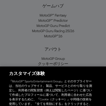
ゲームハブ
MotoGP™ Fantasy
MotoGP™ Predictor
MotoGP Guru Predict
MotoGP Guru Racing 25/26
MotoGP™26
アバウト
MotoGP Group
クッキーポリシー
利用規約
カスタマイズ体験
プライバシーポリシー
購入ポリシー
『MotoGP™ Sports Entertainment Group』とそのサプライヤー
は、当社のウェブサイト、製品、サービスとのやり取りを測
定し、利用者の閲覧習慣（例えば閲覧したページ）に基づい
て作成したプロフィールに基づいて、利用者に合わせた広告
オフィシャルアプリ
を表示するために、『Cookie（クッキー）』や同様の技術を
使用しています。『全てを有効にする』をクリックすると、