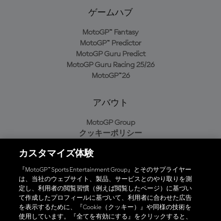
ゲームハブ
MotoGP™ Fantasy
MotoGP™ Predictor
MotoGP Guru Predict
MotoGP Guru Racing 25/26
MotoGP™26
アバウト
MotoGP Group
クッキーポリシー
利用規約
カスタマイズ体験
プライバシーポリシー
購入ポリシー
『MotoGP™ Sports Entertainment Group』とそのサプライヤー
は、当社のウェブサイト、製品、サービスとのやり取りを測
定し、利用者の閲覧習慣（例えば閲覧したページ）に基づい
て作成したプロフィールに基づいて、利用者に合わせた広告
オフィシャルアプリ
を表示するために、『Cookie（クッキー）』や同様の技術を
使用しています。『全てを有効にする』をクリックすると、