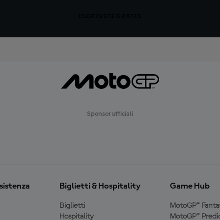
ISCRIVITI GRATIS
Sponsor ufficiali
ssistenza
Biglietti & Hospitality
Game Hub
Biglietti
MotoGP™ Fanta
Hospitality
MotoGP™ Predic