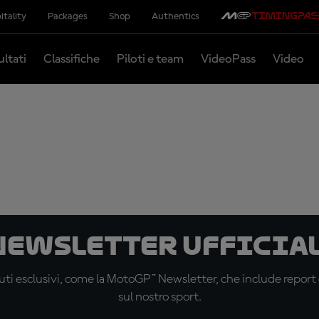
itality
Packages
Shop
Authentics
ultati
Classifiche
Piloti e team
VideoPass
Video
 newsletter ufficial
ti esclusivi, come la MotoGP™ Newsletter, che include report de
sul nostro sport.