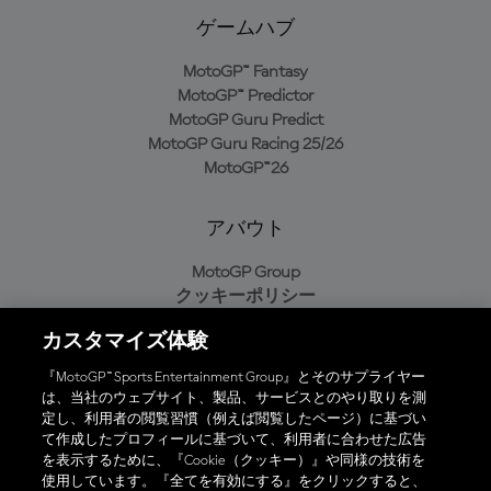
ゲームハブ
MotoGP™ Fantasy
MotoGP™ Predictor
MotoGP Guru Predict
MotoGP Guru Racing 25/26
MotoGP™26
アバウト
MotoGP Group
クッキーポリシー
利用規約
カスタマイズ体験
プライバシーポリシー
購入ポリシー
『MotoGP™ Sports Entertainment Group』とそのサプライヤー
は、当社のウェブサイト、製品、サービスとのやり取りを測
定し、利用者の閲覧習慣（例えば閲覧したページ）に基づい
て作成したプロフィールに基づいて、利用者に合わせた広告
オフィシャルアプリ
を表示するために、『Cookie（クッキー）』や同様の技術を
使用しています。『全てを有効にする』をクリックすると、