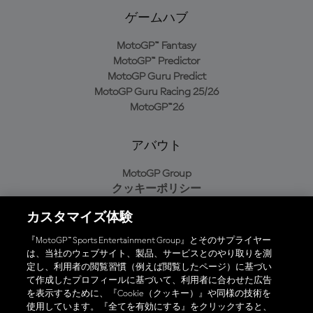
ゲームハブ
MotoGP™ Fantasy
MotoGP™ Predictor
MotoGP Guru Predict
MotoGP Guru Racing 25/26
MotoGP™26
アバウト
MotoGP Group
クッキーポリシー
利用規約
カスタマイズ体験
プライバシーポリシー
購入ポリシー
『MotoGP™ Sports Entertainment Group』とそのサプライヤー
は、当社のウェブサイト、製品、サービスとのやり取りを測
定し、利用者の閲覧習慣（例えば閲覧したページ）に基づい
て作成したプロフィールに基づいて、利用者に合わせた広告
オフィシャルアプリ
を表示するために、『Cookie（クッキー）』や同様の技術を
使用しています。『全てを有効にする』をクリックすると、