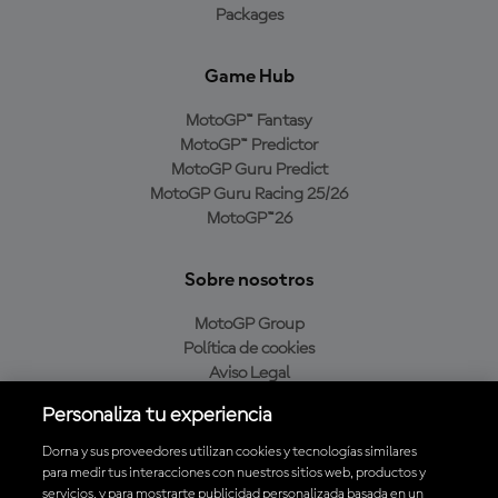
Packages
Game Hub
MotoGP™ Fantasy
MotoGP™ Predictor
MotoGP Guru Predict
MotoGP Guru Racing 25/26
MotoGP™26
Sobre nosotros
MotoGP Group
Política de cookies
Aviso Legal
Política de privacidad
Personaliza tu experiencia
Política de compra
Dorna y sus proveedores utilizan cookies y tecnologías similares
para medir tus interacciones con nuestros sitios web, productos y
servicios, y para mostrarte publicidad personalizada basada en un