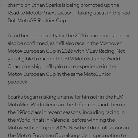
champion Ethan Sparks is being promoted up the
Road to MotoGP next season – taking a seat in the Red
Bull MotoGP Rookies Cup.
A further opportunity for the 2025 champion can now
also be confirmed, as he’ll also race in the Momoven
Moto4 European Cup in 2026 with MLav Racing. Not
yet eligible to race in the FIM Moto3 Junior World
Championship, he’ll gain more experience in the
Moto4 European Cup in the same MotoJunior
paddock
Sparks began making a name for himself in the FIM
MotoMini World Series in the 160cc class and then in
the 190cc class in recent seasons, including racing in
the World Finals in Valencia, before winning the
Moto4 British Cup in 2025. Now he’ll do a full season in
the Moto4 European Cup alongside his promotion to