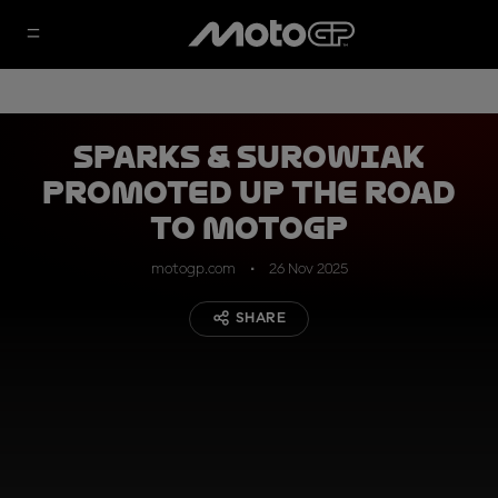
Sparks & Surowiak
promoted up the Road
to MotoGP
motogp.com
26 Nov 2025
SHARE