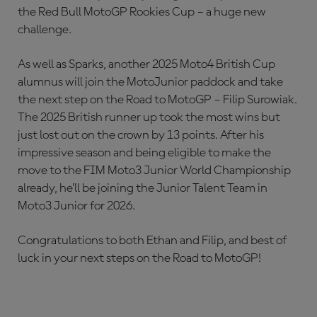
the Red Bull MotoGP Rookies Cup – a huge new
challenge.
As well as Sparks, another 2025 Moto4 British Cup
alumnus will join the MotoJunior paddock and take
the next step on the Road to MotoGP – Filip Surowiak.
The 2025 British runner up took the most wins but
just lost out on the crown by 13 points. After his
impressive season and being eligible to make the
move to the FIM Moto3 Junior World Championship
already, he’ll be joining the Junior Talent Team in
Moto3 Junior for 2026.
Congratulations to both Ethan and Filip, and best of
luck in your next steps on the Road to MotoGP!