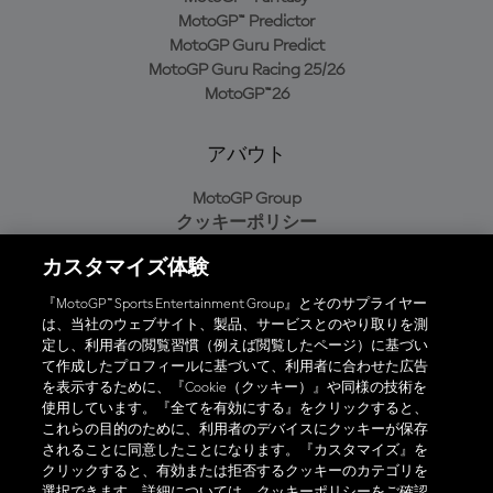
MotoGP™ Predictor
MotoGP Guru Predict
MotoGP Guru Racing 25/26
MotoGP™26
アバウト
MotoGP Group
クッキーポリシー
利用規約
カスタマイズ体験
プライバシーポリシー
購入ポリシー
『MotoGP™ Sports Entertainment Group』とそのサプライヤー
は、当社のウェブサイト、製品、サービスとのやり取りを測
定し、利用者の閲覧習慣（例えば閲覧したページ）に基づい
て作成したプロフィールに基づいて、利用者に合わせた広告
オフィシャルアプリ
を表示するために、『Cookie（クッキー）』や同様の技術を
使用しています。『全てを有効にする』をクリックすると、
これらの目的のために、利用者のデバイスにクッキーが保存
されることに同意したことになります。『カスタマイズ』を
クリックすると、有効または拒否するクッキーのカテゴリを
選択できます。詳細については、クッキーポリシーをご確認