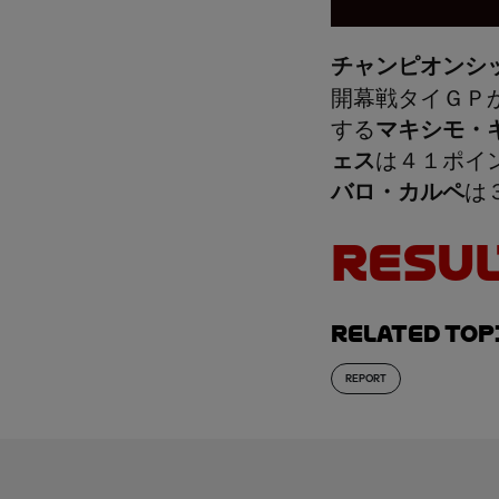
チャンピオンシ
開幕戦タイＧＰ
する
マキシモ・
ェス
は４１ポイ
バロ・カルペ
は
RESUL
Related top
REPORT