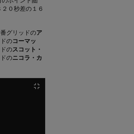
目のポイント圏
８２０秒差の１６
８番グリッドの
ア
ッドの
コーマッ
ッドの
スコット・
ッドの
ニコラ・カ