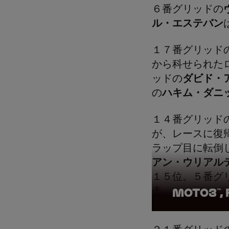
６番グリッドの
ル・エステバン
１７番グリッド
から科せられた
ッドの
ダビド・
の
ハキム・ダニ
１４番グリッド
が、レースに復
ラップ目に転倒
アン・ウリアル
１５位。５番グ
走。
Moto3™, 