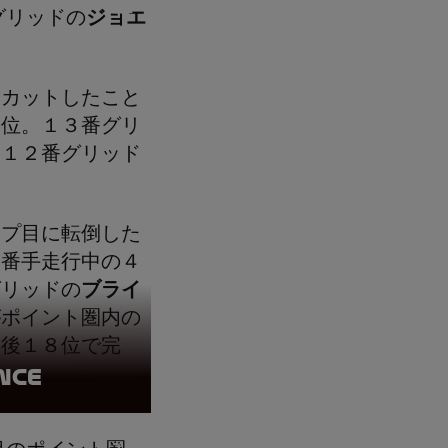
グリッドの
ジョエ
トカットしたこと
７位。１３番グリ
、１２番グリッド
ップ目に転倒した
２番手走行中の４
グリッドの
ブライ
がポイント圏内の
た後１８位で完
ance