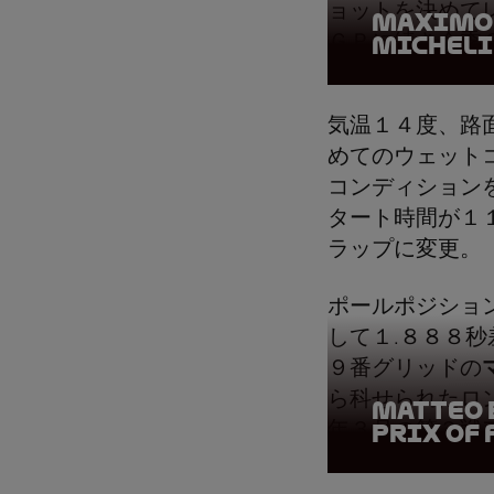
ョットを決めて
Maximo 
ＧＰに続き今季
Micheli
気温１４度、路
めてのウェット
コンディション
タート時間が１
ラップに変更。
ポールポジショ
して１.８８８
９番グリッドの
ら科せられたロ
Matteo B
年３月の第３戦
Prix of