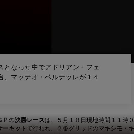
スとなった中でアドリアン・フェ
台、マッテオ・ベルテッレが１４
ＧＰ
の
決勝レース
は、５月１０日現地時間１１時
サーキット
で行われ、２番グリッドの
マキシモ・