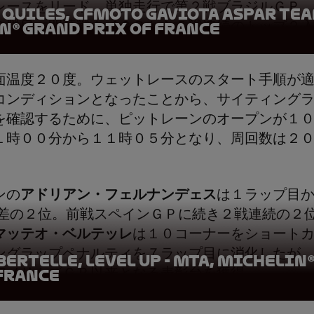
レースをリード。単独走行で第２戦ブラジルＧＰ
Quiles, CFMOTO Gaviota Aspar Tea
３勝目、開幕戦タイＧＰから５戦連続のトップ２
n® Grand Prix of France
面温度２０度。ウェットレースのスタート手順が
コンディションとなったことから、サイティング
を確認するために、ピットレーンのオープンが１
１時００分から１１時０５分となり、周回数は２
ンの
アドリアン・フェルナンデェス
は１ラップ目
秒差の２位。前戦スペインＧＰに続き２戦連続の２
マッテオ・ベルテッレ
は１０コーナーをショート
ングラップペナルティを７ラップ目に消化したが
ertelle, LEVEL UP - MTA, Michelin
アメリカズＧＰ以来となる表彰台を獲得。
 France