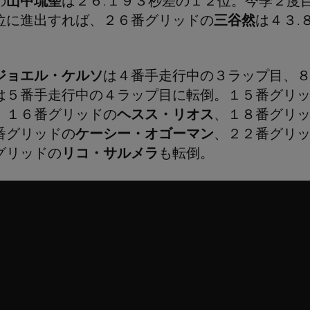
の
山中琉聖
は２６.１９３秒差の１２位。今季２度
位に進出すれば、２６番グリッドの
三谷然
は４３.
ジョエル・ケルソ
は４番手走行中の３ラップ目、
は５番手走行中の４ラップ目に転倒。１５番グリ
、１６番グリッドの
ヘスス・リオス
、１８番グリ
番グリッドの
ケーシー・オゴーマン
、２２番グリ
グリッドの
リコ・サルメラ
も転倒。