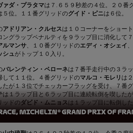
ヴァダ・プラタマ
は７.６５９秒差の４位。２０番
は５位。１１番グリッドの
グイド・ピニ
は６位。
の
アドリアン・クルセス
は１０コーナーをショー
ロングラップペナルティを９ラップ目に消化して
アルマンサ
、１０番グリッドの
エディ・オシェイ
ッシュ
がトップ１０入り。
の
バレンティン・ペローネ
は７番手走行中の３ラ
帰して１１位。４番グリッドの
マルコ・モレリ
は
したが１３位でチェッカーフラッグを受け、７番
テ
は１ラップ目と６ラップ目に連続転倒を喫した
リッドの
ダビド・ムニョス
は１ラップ目に転倒し
Race, Michelin® Grand Prix of Fr