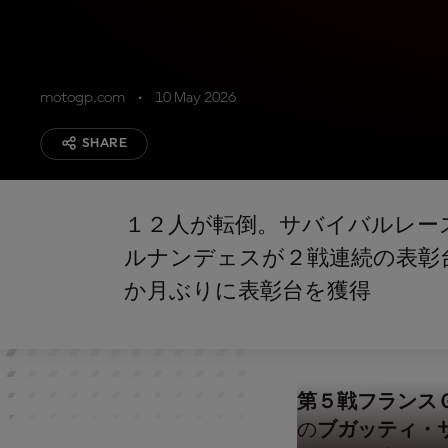
motogp.com
10 May 2026
SHARE
１２人が転倒。サバイバルレー
ルナンデェスが２戦連続の表彰
か月ぶりに表彰台を獲得
第５戦フランス
の
ブガッティ・