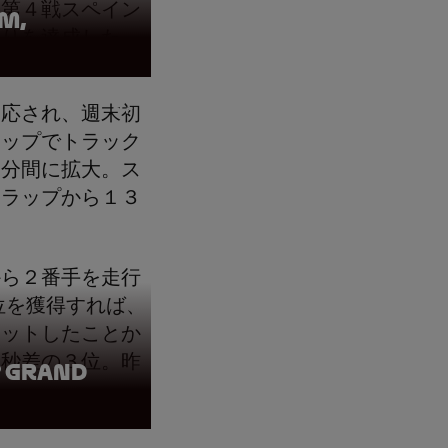
、第４戦スペイン
m,
入りを達成した。
適応され、週末初
ラップでトラック
０分間に拡大。ス
０ラップから１３
から２番手を走行
位を獲得すれば、
カットしたことか
、秒差の３位。昨
® Grand