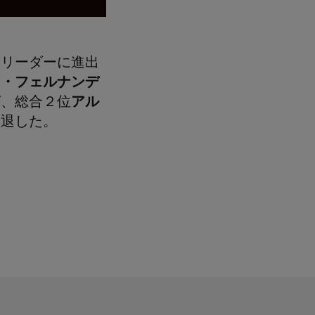
トリーダーに進出
ン・フェルナンデ
ば、総合２位
アル
後退した。