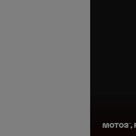
Moto3™, 