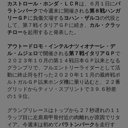
カストロール・ホンダ・ＬＣＲ
は、６月１日に
バ
ラトンパーク
で今週末に開催される
第８戦ハンガ
リーＧＰ
に負傷欠場する
ヨハン・ザルコ
の代役と
して、第７戦イタリアＧＰに続き、
カル・クラッ
チロー
を起用すると発表した。
アウトードロモ・インテルナツィオナーレ・デ
ル・ムジェロ
で開催される
第７戦イタリアＧＰ
で
２０２３年１０月の第１４戦日本ＧＰ以来となる
グランプリで、フルエントリーライダーとして活
動に終止符を打った２０２０年１１月の最終戦ポ
ルトガルＧＰ以来ホンダ機に乗り込むと、２２番
グリッドからティソ・スプリントで３９.６秒差
の１９位。
グランプリレースはトップから２７秒遅れの１１
ラップ目に左肩肩甲骨付近の肉離れが原因でリタ
イア。今週末は初めて
バラトンパーク
を走行す