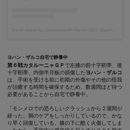
A post shared by Commonwealth Games 2022 (@gamescommonwealth)
ヨハン・ザルコ自宅で静養中
第６戦カタルーニャＧＰ
で左膝の前十字靭帯、後
十字靭帯、内側半月板の損傷した
ヨハン・ザルコ
は、手術を受ける前に初期の外傷やその他の怪我
が治癒する時間を確保するため、数週間ほど待つ
必要があることから自宅で静養中。
「モンメロでの恐ろしいクラッシュから２週間が
経った。脚のケアをしっかりしているので、かな
り早く回復している。膝の下に酷く火傷してしま