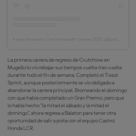
A post shared by Commonwealth Games 2022 (@gamescommonwealth)
La primera carrera de regreso de Crutchlow en
Mugello
lo vio rebajar sus tiempos vuelta tras vuelta
durante todo el fin de semana. Completó el Tissot
Sprint, aunque posteriormente se vio obligado a
abandonar la carrera principal. Bromeando el domingo
con que había completado un Gran Premio, pero que
lo había hecho "la mitad el sábado y la mitad el
domingo", ahora regresa a
Balaton
para tener otra
oportunidad de salir a pista con el equipo Castrol
Honda LCR.