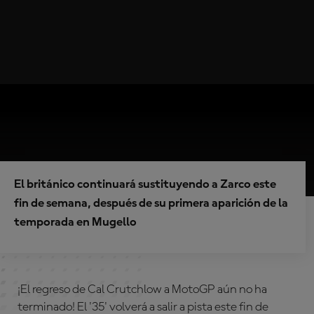
El británico continuará sustituyendo a Zarco este
fin de semana, después de su primera aparición de la
temporada en Mugello
¡El regreso de Cal Crutchlow a MotoGP aún no ha
terminado! El '35' volverá a salir a pista este fin de