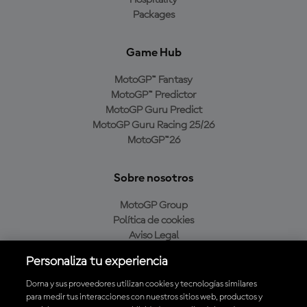
Packages
Game Hub
MotoGP™ Fantasy
MotoGP™ Predictor
MotoGP Guru Predict
MotoGP Guru Racing 25/26
MotoGP™26
Sobre nosotros
MotoGP Group
Política de cookies
Aviso Legal
Política de privacidad
Personaliza tu experiencia
Política de compra
Dorna y sus proveedores utilizan cookies y tecnologías similares
para medir tus interacciones con nuestros sitios web, productos y