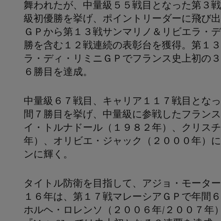
舞われたが、中量級５５戦目となった第３戦
級初優勝を挙げ、ポイントリーダーに飛び出
ＧＰから第１３戦サンマリノ＆リビエラ・デ
勝を含む１２戦連続の表彰台を獲得。第１３
ラ・ディ・リミニＧＰでフランス史上初の３
６勝目を達成。
中量級６７戦目、キャリア１１７戦目となっ
間７勝目を挙げ、中量級に参戦したフランス
イ・トルナドール（１９８２年）、クリスチ
年）、オリビエ・ジャック（２０００年）に
ンに輝く。
タイトル防衛を目指して、アジョ・モーター
１６年は、第１７戦マレーシアＧＰで年間６
ホルヘ・ロレンソ（２００６年/２００７年