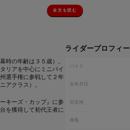
全文を読む
全
文
を
読
む
ライダープロフィー
幕時の年齢は３５歳）。
バイク
タリアを中心にミニバイ
州選手権に参戦して２年
生年月日
ニアクラス）。
ーキーズ・カップ』に参
出生地
台を獲得して初代王者に
身長