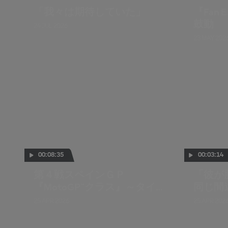
「我々は期待していた」
『Fan 
鼓動
24 JUL 2026
23 MAY 202
00:08:35
00:03:14
第４戦スペインＧＰ
「彼が
『MotoGP™クラス』～タイム
同じ間
アタック
25 APR 2026
25 APR 202