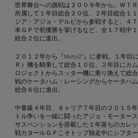
世界舞台への挑戦は２００９年から。ＷＴＲ
所属して１年目総合２０位、２年目総合１１
ジア・アジョ・デルビから参戦すると、４７
本ＧＰで初優勝を挙げるなど、全１７戦中１
総合２位に進出。
２０１２年から『Moto2™』に参戦。１年
Ｒ）機を騎乗して総合１０位、２年目にカム
ロジェクトからスッター機に乗り換えて総合
戦のケータハム・レーシングからケータハム
総合６位に進出。
中量級４年目、キャリア７年目の２０１５年
トル争いを一緒に闘ったアジョ・モータース
サスペンションを搭載した１年落ちのカレッ
戦カタールＧＰこそトップ独走中にシフター