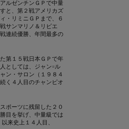
アルゼンチンＧＰで中量
すと、第２戦アメリカズ
ィ・リミニＧＰまで、６
戦サンマリノ＆リビエ
戦連続優勝、年間最多の
た第１５戦日本ＧＰで年
人としては、ジャン=ル
ャン・サロン（１９８４
続く４人目のチャンピオ
スポーツに残留した２０
勝目を挙げ、中量級では
）以来史上１４人目、