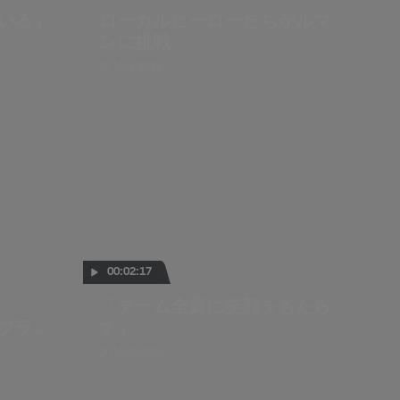
いる」
ローカルヒーローたちがルマ
ンに挑戦
07 MAY 2026
00:02:17
「チーム全員に笑顔をもたら
～プラク
す」
20 MAR 2026