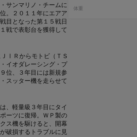
・サンマリノ・チームに
体重
位。２０１１年にエアア
戦目となった第１５戦日
１戦で表彰台を獲得して
目にＪⅠＲからモトビ（ＴＳ
・イオダレーシング・プ
９位、３年目には新規参
・スッター機を走らせて
は、軽量級３年目にタイ
ポーツに復帰。ＷＰ製の
クス機を駆けると、開幕
が破損するトラブルに見