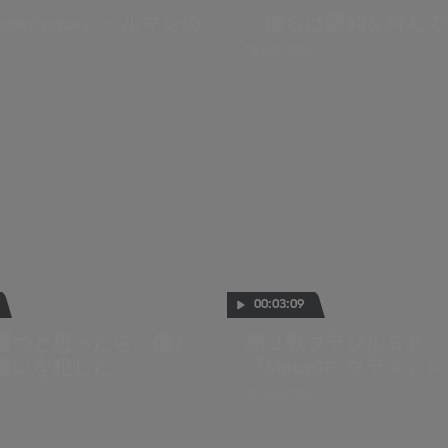
Experience』～ルマンの
「彼らは勝利を叫んで
08 MAY 2026
6
00:03:09
勝つと思ったら、僕と
第２戦ブラジルＧＰ
違いを犯した」
『MotoGP™クラス』
ティスハイライト
6
20 MAR 2026