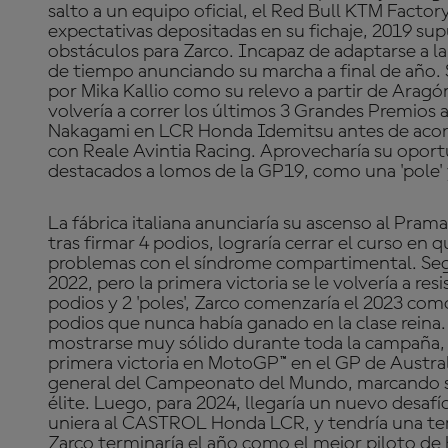
salto a un equipo oficial, el Red Bull KTM Factor
expectativas depositadas en su fichaje, 2019 su
obstáculos para Zarco. Incapaz de adaptarse a la 
de tiempo anunciando su marcha a final de año
por Mika Kallio como su relevo a partir de Aragó
volvería a correr los últimos 3 Grandes Premios al
Nakagami en LCR Honda Idemitsu antes de acord
con Reale Avintia Racing. Aprovecharía su opor
destacados a lomos de la GP19, como una 'pole'
La fábrica italiana anunciaría su ascenso al Pra
tras firmar 4 podios, lograría cerrar el curso en q
problemas con el síndrome compartimental. Seg
2022, pero la primera victoria se le volvería a resi
podios y 2 'poles', Zarco comenzaría el 2023 como
podios que nunca había ganado en la clase reina.
mostrarse muy sólido durante toda la campaña, e
primera victoria en MotoGP™ en el GP de Australi
general del Campeonato del Mundo, marcando su
élite. Luego, para 2024, llegaría un nuevo desafí
uniera al CASTROL Honda LCR, y tendría una te
Zarco terminaría el año como el mejor piloto d