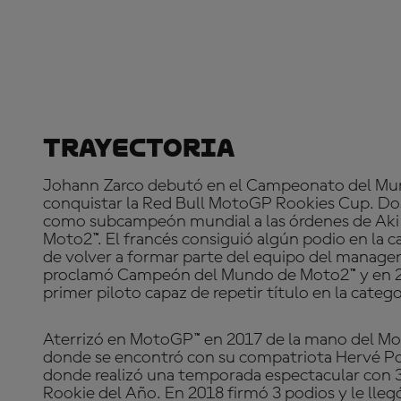
Trayectoria
Johann Zarco debutó en el Campeonato del Mun
conquistar la Red Bull MotoGP Rookies Cup. Do
como subcampeón mundial a las órdenes de Aki A
Moto2™. El francés consiguió algún podio en la c
de volver a formar parte del equipo del manager
proclamó Campeón del Mundo de Moto2™ y en 201
primer piloto capaz de repetir título en la categ
Aterrizó en MotoGP™ en 2017 de la mano del M
donde se encontró con su compatriota Hervé P
donde realizó una temporada espectacular con 3 
Rookie del Año. En 2018 firmó 3 podios y le lle