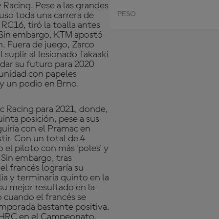
y Racing. Pese a las grandes
PESO
puso toda una carrera de
RC16, tiró la toalla antes
. Sin embargo, KTM apostó
n. Fuera de juego, Zarco
 suplir al lesionado Takaaki
ar su futuro para 2020
tunidad con papeles
 y un podio en Brno.
mac Racing para 2021, donde,
uinta posición, pese a sus
uiría con el Pramac en
stir. Con un total de 4
 el piloto con más 'poles' y
 Sin embargo, tras
l francés lograría su
a y terminaría quinto en la
 mejor resultado en la
o cuando el francés se
mporada bastante positiva.
e HRC en el Campeonato.