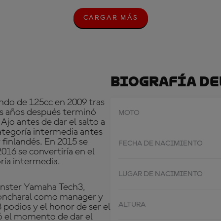
CARGAR MÁS
C
A
R
G
A
R
M
Biografía De
Á
S
do de 125cc en 2009 tras
s años después terminó
MOTO
jo antes de dar el salto a
ategoría intermedia antes
 finlandés. En 2015 se
FECHA DE NACIMIENTO
6 se convertiría en el
oría intermedia.
LUGAR DE NACIMIENTO
onster Yamaha Tech3,
oncharal como manager y
ALTURA
podios y el honor de ser el
gó el momento de dar el