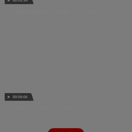
00:03:14
「僕たちは数字上で許す限りトライする」
29 JUN 2026
00:06:06
「パーフェクトなウィークエンド」
28 JUN 2026