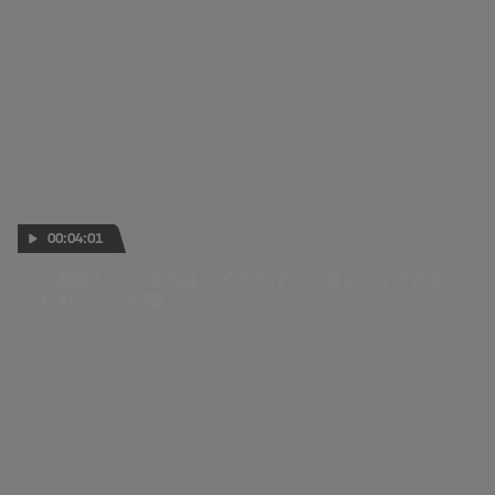
00:04:01
「接近しているのはナイスだけど、同じバイクだか
ら戦うことが難しい」
07 AUG 2026