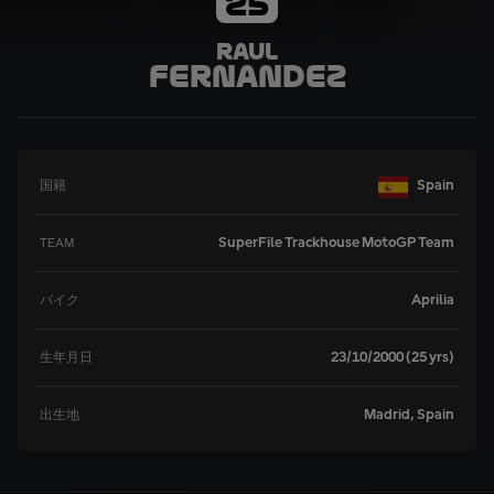
25
Raul
Fernandez
Spain
国籍
SuperFile Trackhouse MotoGP Team
TEAM
Aprilia
バイク
23/10/2000 (25 yrs)
生年月日
Madrid, Spain
出生地