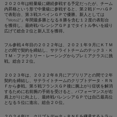
２０２０年は軽量級に継続参戦する予定だったが、チーム
内昇格という形で中量級に参戦すると、第２戦ドーハＧＰ
で表彰台、第３戦スペインＧＰで優勝。新人としては
『Moto2™』年間最多勝となる８勝を含む１２度の表彰台
を獲得し、最終戦バレンシアＧＰまでタイトル争いを繰り
広げて総合２位と新人王を獲得。
フル参戦４年目の２０２２年は、２０２１年９月にＫＴＭ
との間で契約を締結し、サテライトチームのテック３・Ｋ
ＴＭ・ファクトリー・レーシングからプレミアクラスに挑
戦。総合２２位。
２０２３年は、２０２２年８月にアプリリアとの間で２年
契約を締結し、サテライトチームのクリプトデータ・ＲＮ
Ｆから参戦。第５戦フランスＧＰ後に腕上がり症状を解消
するために右前腕の手術を受けると、パフォーマンスが右
肩上がりに向上し、最終戦バレンシアＧＰでは自己最高位
となる５位に進出。総合２０位。
２０２４年は、クリプトデータ・ＲＮＦを継承するトラッ