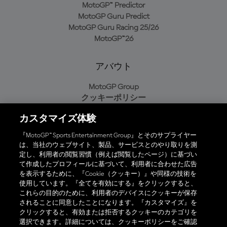
MotoGP™ Predictor
MotoGP Guru Predict
MotoGP Guru Racing 25/26
MotoGP™26
アバウト
MotoGP Group
クッキーポリシー
利用規約
カスタマイズ体験
プライバシーポリシー
購入ポリシー
『MotoGP™ Sports Entertainment Group』とそのサプライヤー
は、当社のウェブサイト、製品、サービスとのやり取りを測
定し、利用者の閲覧習慣（例えば閲覧したページ）に基づい
て作成したプロフィールに基づいて、利用者に合わせた広告
オフィシャルアプリ
を表示するために、『Cookie（クッキー）』や同様の技術を
使用しています。『全てを有効にする』をクリックすると、
これらの目的のために、利用者のデバイスにクッキーが保存
されることに同意したことになります。『カスタマイズ』を
クリックすると、有効または拒否するクッキーのカテゴリを
選択できます。詳細については、クッキーポリシーをご確認
© 2026 MotoGP Sports Entertainment Group. 全著作権所有。全ての