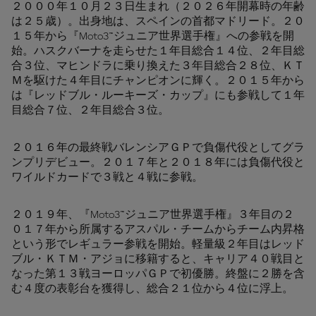
２０００年１０月２３日生まれ（２０２６年開幕時の年齢
は２５歳）。出身地は、スペインの首都マドリード。２０
１５年から『Moto3™ジュニア世界選手権』への参戦を開
始。ハスクバーナを走らせた１年目総合１４位、２年目総
合３位、マヒンドラに乗り換えた３年目総合２８位、ＫＴ
Ｍを駆けた４年目にチャンピオンに輝く。２０１５年から
は『レッドブル・ルーキーズ・カップ』にも参戦して１年
目総合７位、２年目総合３位。
２０１６年の最終戦バレンシアＧＰで負傷代役としてグラ
ンプリデビュー。２０１７年と２０１８年には負傷代役と
ワイルドカードで３戦と４戦に参戦。
２０１９年、『Moto3™ジュニア世界選手権』３年目の２
０１７年から所属するアスパル・チームからチーム内昇格
という形でレギュラー参戦を開始。軽量級２年目はレッド
ブル・ＫＴＭ・アジョに移籍すると、キャリア４０戦目と
なった第１３戦ヨーロッパＧＰで初優勝。終盤に２勝を含
む４度の表彰台を獲得し、総合２１位から４位に浮上。