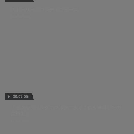
ストーリー・コンティニューズ
05 AUG 2026
00:07:05
「ザクセンリンクでマルクに次ぐ２位を獲得したの
は特別」
12 JUL 2026