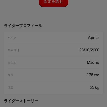
全文を読む
全
文
を
読
む
ライダープロフィール
Aprilia
バイク
23/10/2000
生年月日
Madrid
出生地
178 cm
身長
65 kg
体重
ライダーストーリー