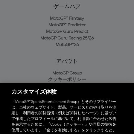
ゲームハブ
MotoGP™ Fantasy
MotoGP™ Predictor
MotoGP Guru Predict
MotoGP Guru Racing 25/26
MotoGP™26
アバウト
MotoGP Group
クッキーポリシー
利用規約
カスタマイズ体験
プライバシーポリシー
購入ポリシー
『MotoGP™ Sports Entertainment Group』とそのサプライヤー
は、当社のウェブサイト、製品、サービスとのやり取りを測
定し、利用者の閲覧習慣（例えば閲覧したページ）に基づい
て作成したプロフィールに基づいて、利用者に合わせた広告
オフィシャルアプリ
を表示するために、『Cookie（クッキー）』や同様の技術を
使用しています。『全てを有効にする』をクリックすると、