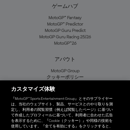
ゲームハブ
MotoGP™ Fantasy
MotoGP™ Predictor
MotoGP Guru Predict
MotoGP Guru Racing 25/26
MotoGP™26
アバウト
MotoGP Group
クッキーポリシー
利用規約
カスタマイズ体験
プライバシーポリシー
購入ポリシー
『MotoGP™ Sports Entertainment Group』とそのサプライヤー
は、当社のウェブサイト、製品、サービスとのやり取りを測
定し、利用者の閲覧習慣（例えば閲覧したページ）に基づい
て作成したプロフィールに基づいて、利用者に合わせた広告
オフィシャルアプリ
を表示するために、『Cookie（クッキー）』や同様の技術を
使用しています。『全てを有効にする』をクリックすると、