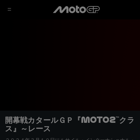
開幕戦カタールＧＰ『Moto2™クラ
ス』～レース